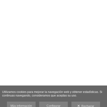
Utilizamos cookies para mejorar la navegación web y obtener estadísticas. Si
continuas navegando, consideramos que aceptas su uso.
Más información
Configurar
Rechazar