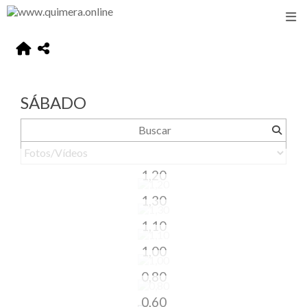
SÁBADO
1,20
1,30
1,10
1,00
0,80
0,60