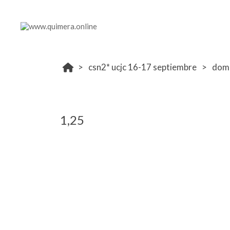
csn2* ucjc 16-17 septiembre
dom
1,25