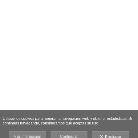
Utilizamos cookies para mejorar la navegación web y obtener estadísticas. Si
continuas navegando, consideramos que aceptas su uso.
Más información
Configurar
Rechazar