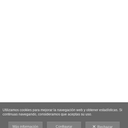
Utilizamos cookies para mejorar la navegación web y obtener estadísticas. Si
continuas navegando, consideramos que aceptas su uso.
Más información
Configurar
Rechazar