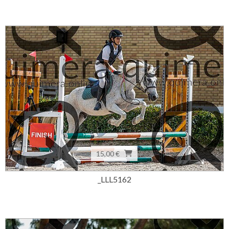
15,00 €
_LLL5162