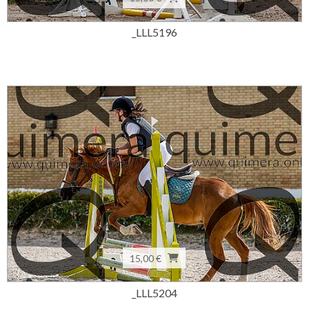
_LLL5196
15,00 €
_LLL5204