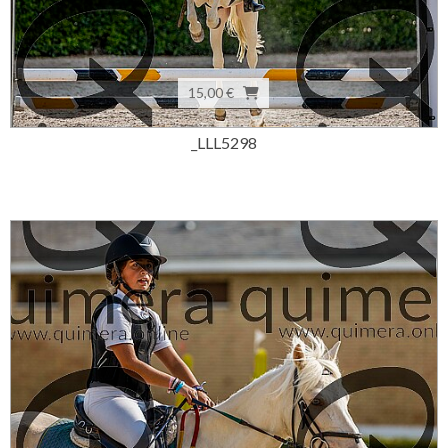
15,00 €
_LLL5298