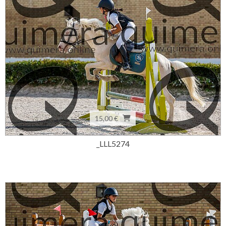
15,00 €
_LLL5274