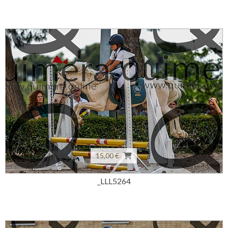
15,00 €
_LLL5264