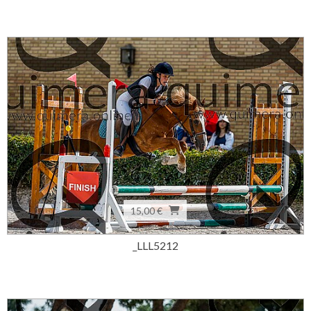
15,00 €
_LLL5212