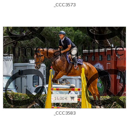
_CCC3573
15,00 €
_CCC3583