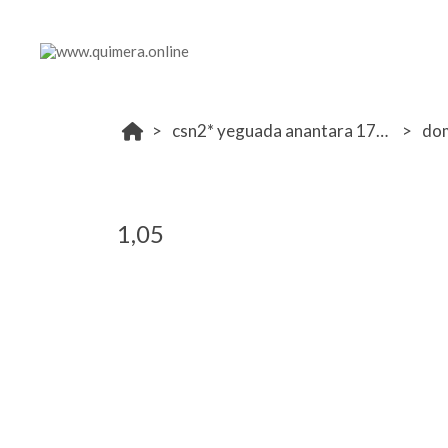
csn2* yeguada anantara 17-18 febrero
do
1,05