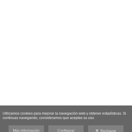
Utilizamos cookies para mejorar la navegación web y obtener estadísticas. Si
continuas navegando, consideramos que aceptas su uso.
Más información
Configurar
Rechazar