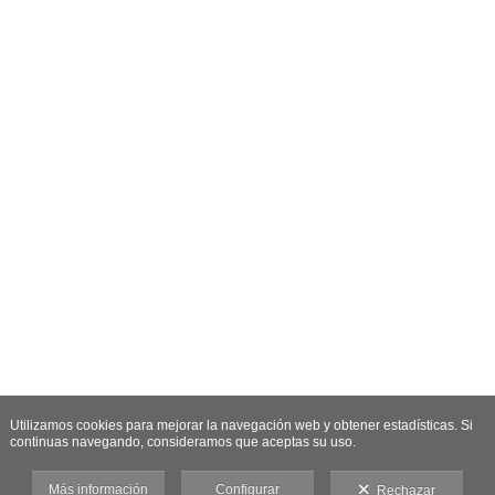
Utilizamos cookies para mejorar la navegación web y obtener estadísticas. Si
continuas navegando, consideramos que aceptas su uso.
Más información
Configurar
Rechazar