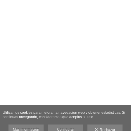
Utilizamos cookies para mejorar la navegación web y obtener estadísticas. Si
continuas navegando, consideramos que aceptas su uso.
Más información
Configurar
Rechazar