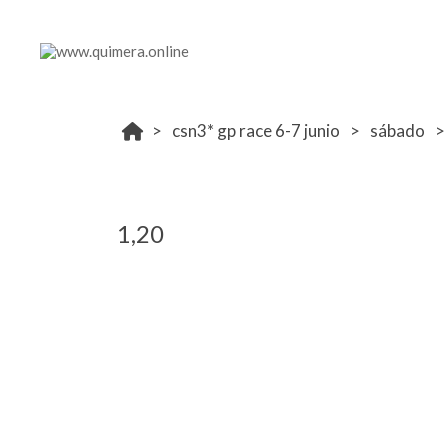
csn3* gp race 6-7 junio
sábado
1,20