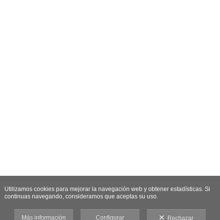
Utilizamos cookies para mejorar la navegación web y obtener estadísticas. Si
continuas navegando, consideramos que aceptas su uso.
Más información
Configurar
Rechazar