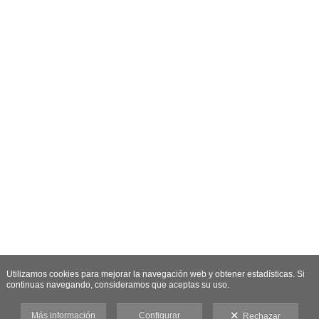
Utilizamos cookies para mejorar la navegación web y obtener estadísticas. Si
continuas navegando, consideramos que aceptas su uso.
Más información
Configurar
Rechazar