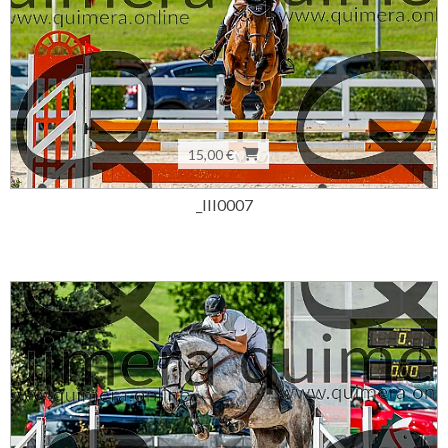
15,00 €
_III0007