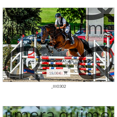
15,00 €
_III0302