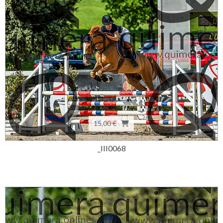
15,00 €
_III0068