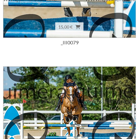
15,00 €
_III0079