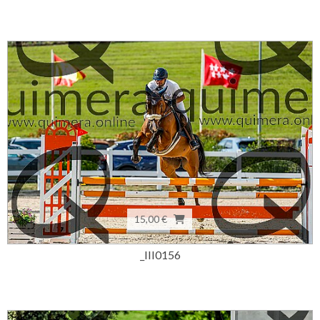
15,00 €
_III0156