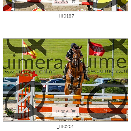
15,00 €
_III0187
15,00 €
_III0201