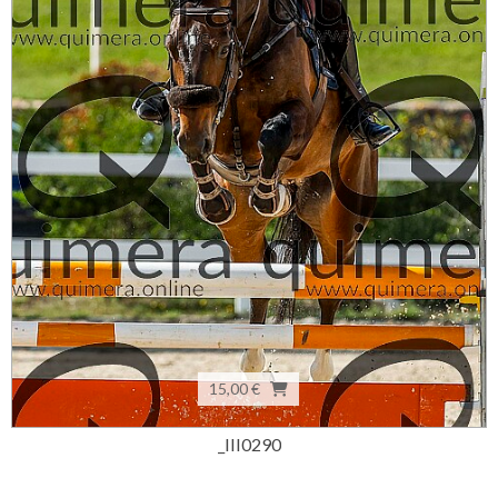
15,00 €
_III0290