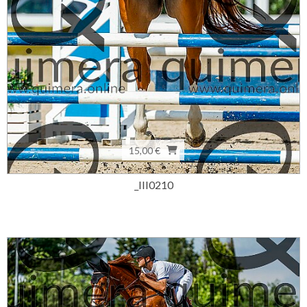
15,00 €
_III0210