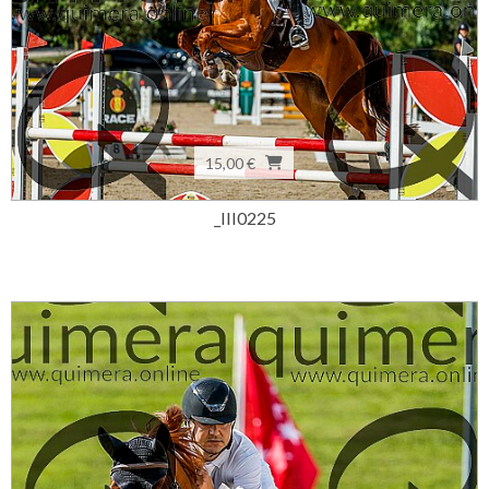
15,00 €
_III0225