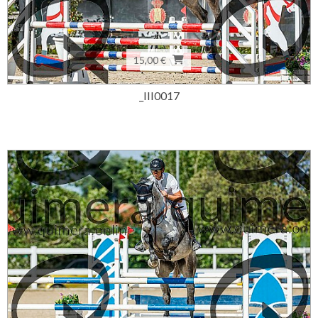
15,00 €
_III0017