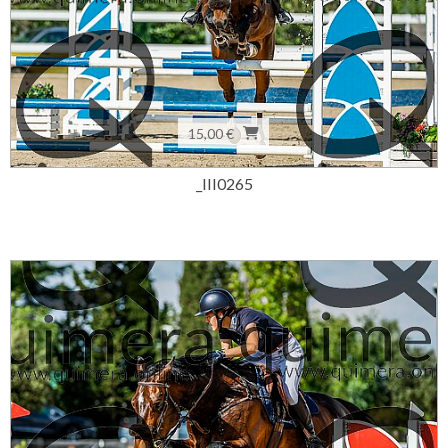
15,00 €
_III0265