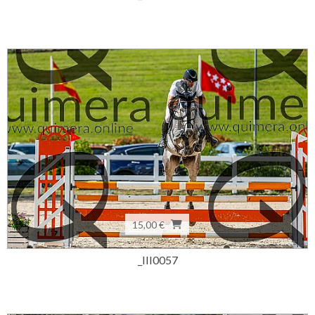
15,00 €
_III0057