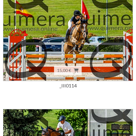
15,00 €
_III0114