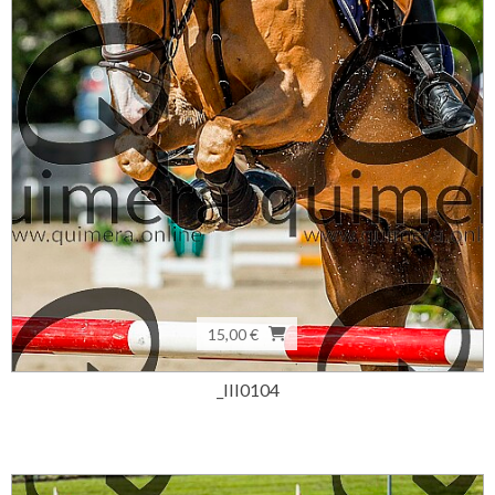
15,00 €
_III0104