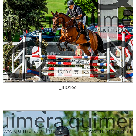
15,00 €
_III0166