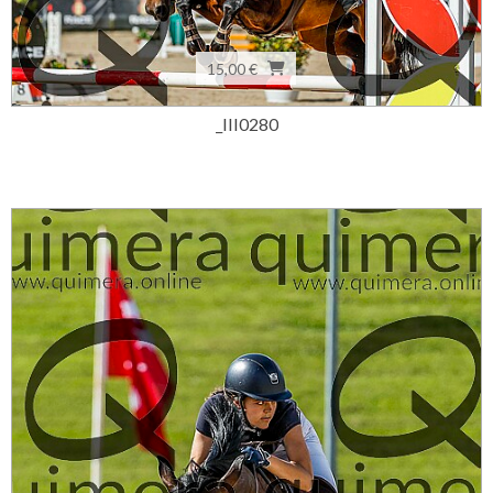
15,00 €
_III0280