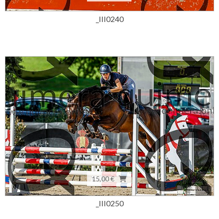
_III0240
15,00 €
_III0250