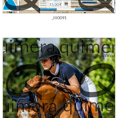
15,00 €
_III0091