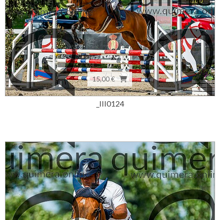
15,00 €
_III0124