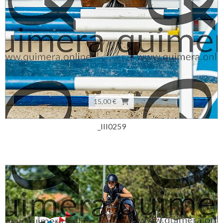
15,00 €
_III0259