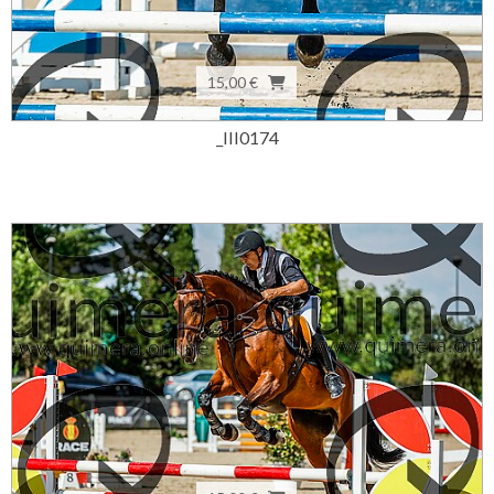
15,00 €
_III0174