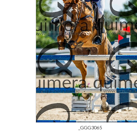
15,00 €
_GGG3065