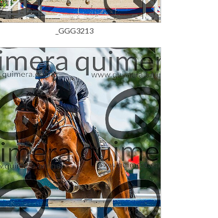
15,00 €
_GGG3213