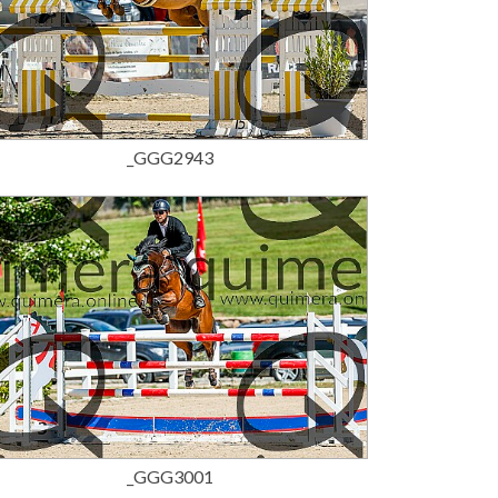
15,00 €
_GGG2943
15,00 €
_GGG3001