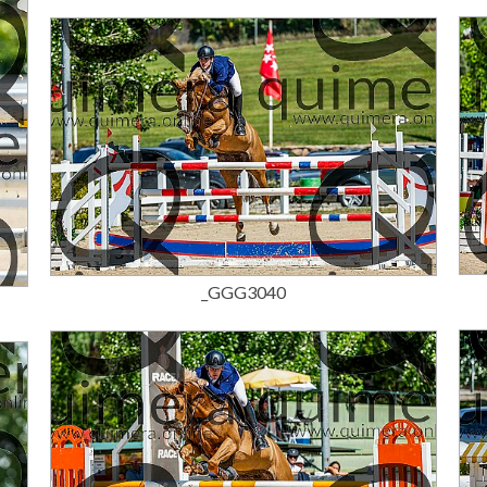
15,00 €
_GGG3040