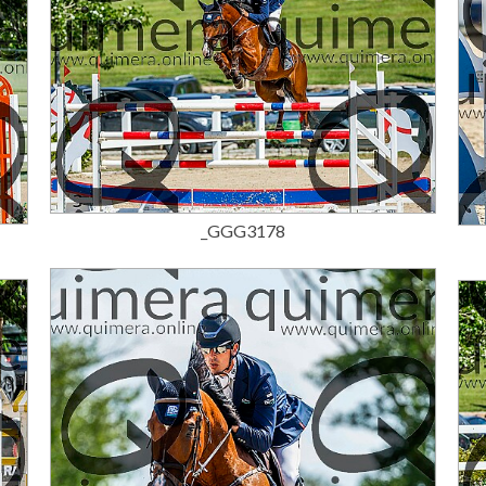
15,00 €
_GGG3178