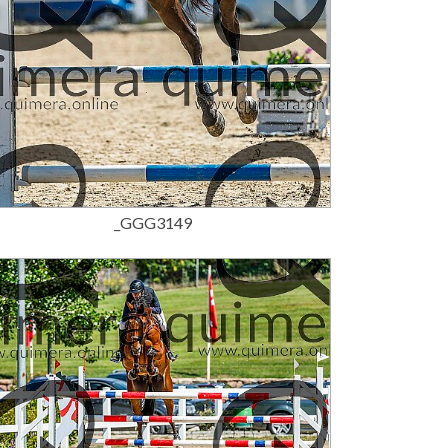
15,00 €
_GGG3149