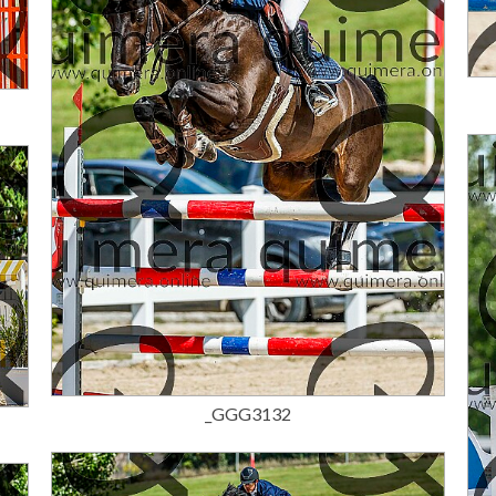
15,00 €
_GGG3132