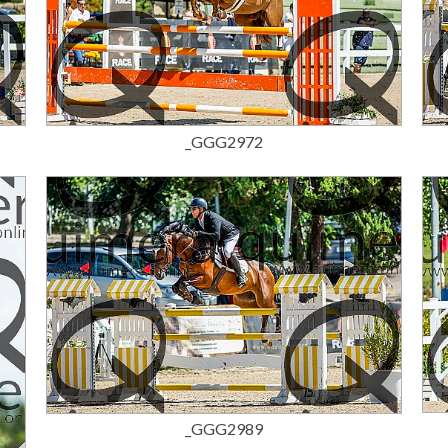
15,00 €
_GGG2972
15,00 €
_GGG2989