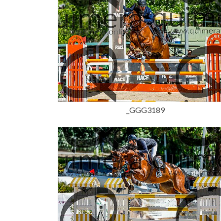
15,00 €
_GGG3189