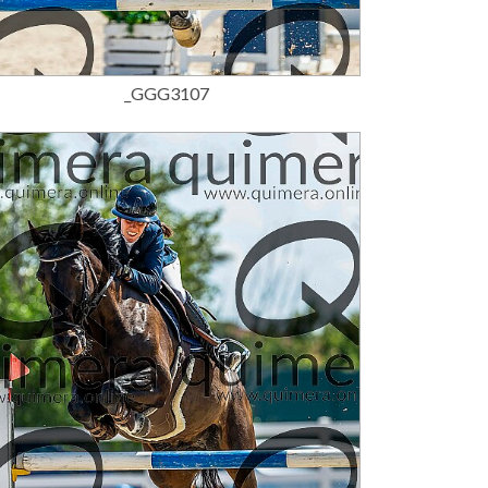
15,00 €
_GGG3107