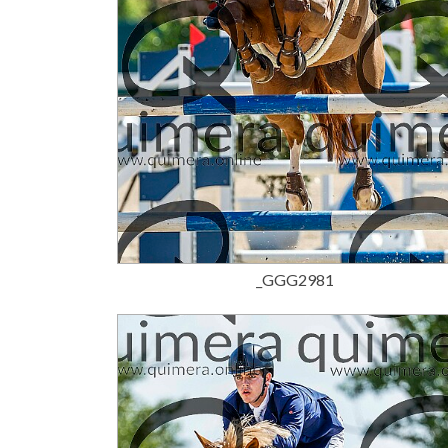
15,00 €
_GGG2981