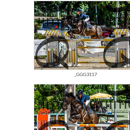
15,00 €
_GGG3117