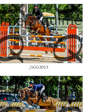
15,00 €
_GGG3013