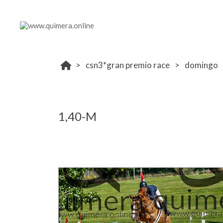
csn3*gran premio race
domingo
1,40-M