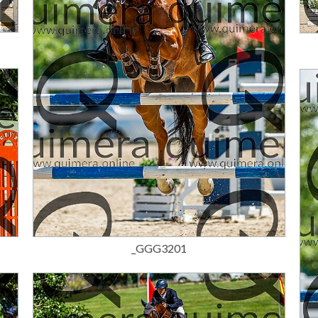
15,00 €
_GGG3201