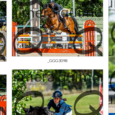
15,00 €
_GGG3098