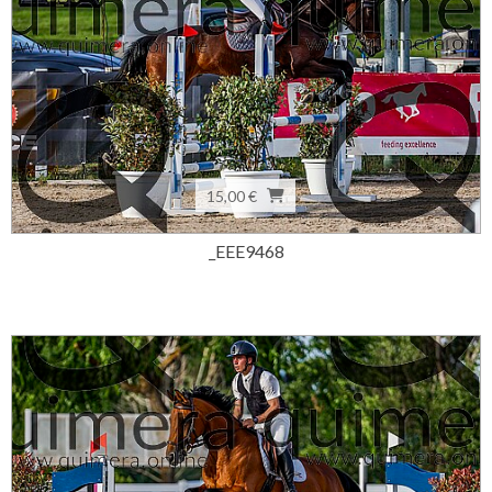
15,00 €
_EEE9468