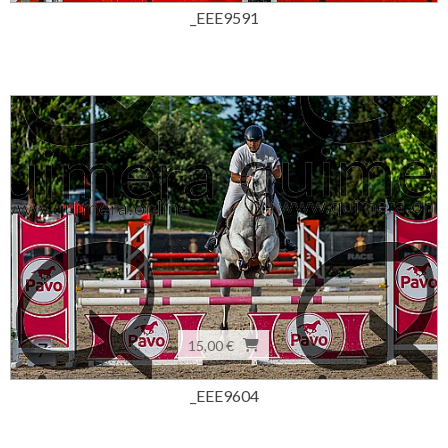
_EEE9591
15,00 €
_EEE9604