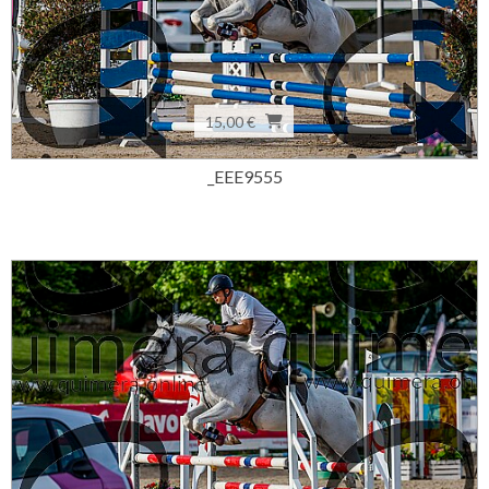
15,00 €
_EEE9555