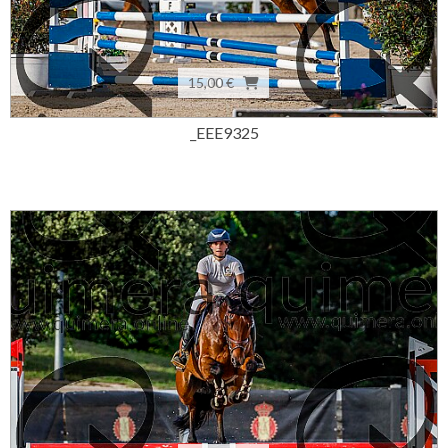
15,00 €
_EEE9325