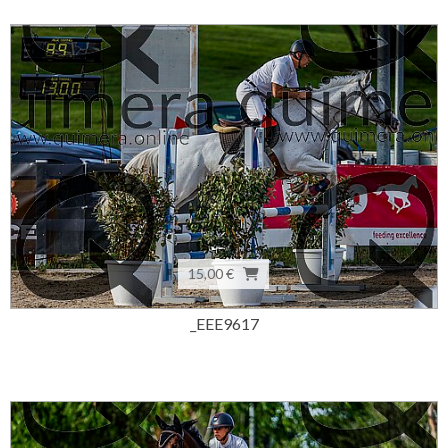
15,00 €
_EEE9617