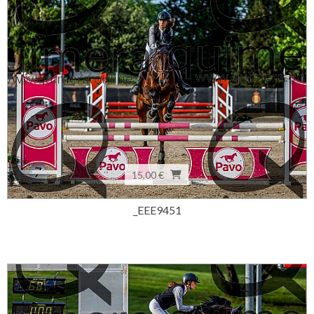
15,00 €
_EEE9451