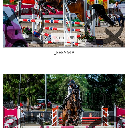
15,00 €
_EEE9649