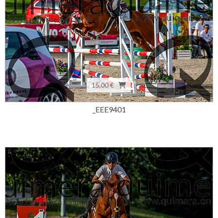
15,00 €
_EEE9401