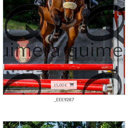
15,00 €
_EEE9287