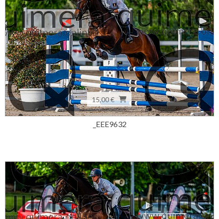
15,00 €
_EEE9632