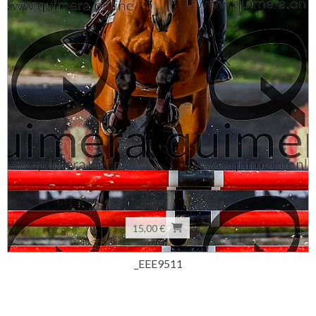
15,00 €
_EEE9511