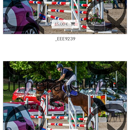
15,00 €
_EEE9239