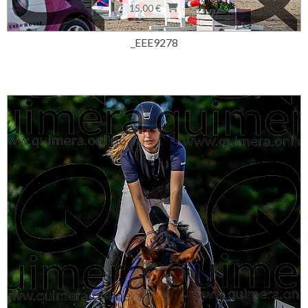
15,00 €
_EEE9278