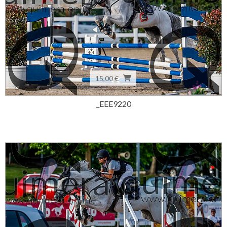
15,00 €
_EEE9220