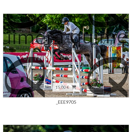
15,00 €
_EEE9705