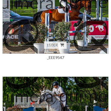
15,00 €
_EEE9547