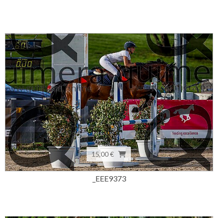
15,00 €
_EEE9373