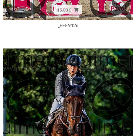
15,00 €
_EEE9426