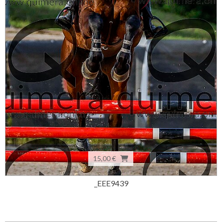
15,00 €
_EEE9439