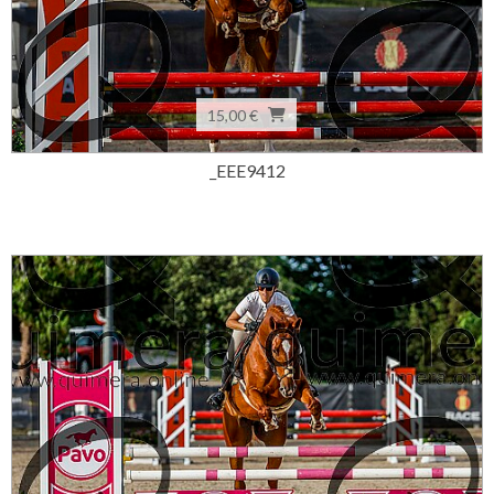
15,00 €
_EEE9412