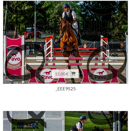
15,00 €
_EEE9525