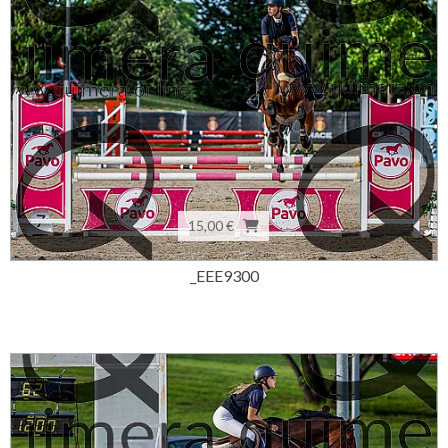
15,00 €
_EEE9300