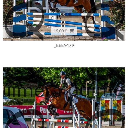
15,00 €
_EEE9479