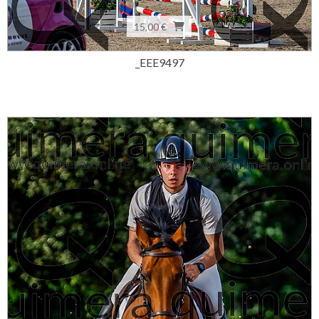
15,00 €
_EEE9497