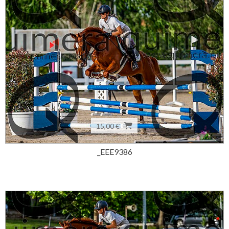
15,00 €
_EEE9386