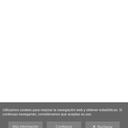
Utilizamos cookies para mejorar la navegación web y obtener estadísticas. Si
continuas navegando, consideramos que aceptas su uso.
Más información
Configurar
Rechazar