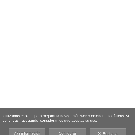
Utilizamos cookies para mejorar la navegación web y obtener estadísticas. Si
continuas navegando, consideramos que aceptas su uso.
Más información
Configurar
Rechazar