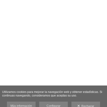
Utilizamos cookies para mejorar la navegación web y obtener estadísticas. Si
continuas navegando, consideramos que aceptas su uso.
Más información
Configurar
Rechazar