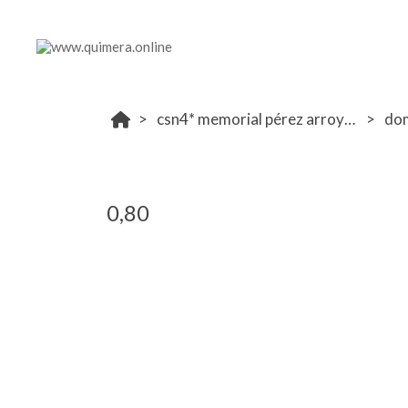
csn4* memorial pérez arroyo rshecc 19-20 octubre
do
0,80