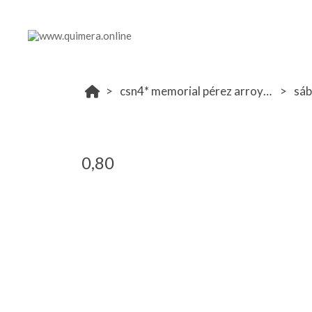
csn4* memorial pérez arroyo rshecc 19-20 octubre
sá
0,80