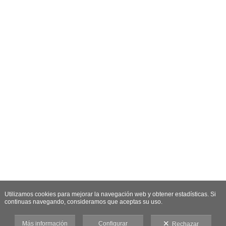
Utilizamos cookies para mejorar la navegación web y obtener estadísticas. Si
continuas navegando, consideramos que aceptas su uso.
Más información
Configurar
Rechazar