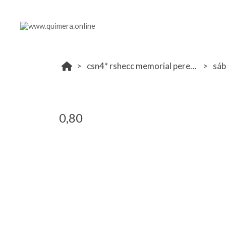
csn4* rshecc memorial perez arroyo
sá
0,80