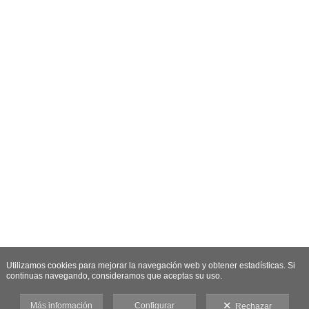
Utilizamos cookies para mejorar la navegación web y obtener estadísticas. Si
continuas navegando, consideramos que aceptas su uso.
Más información
Configurar
Rechazar