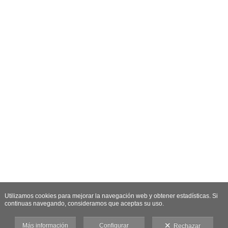
Utilizamos cookies para mejorar la navegación web y obtener estadísticas. Si
continuas navegando, consideramos que aceptas su uso.
Más información
Configurar
Rechazar