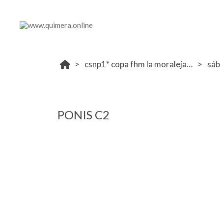
csnp1* copa fhm la moraleja 27-28 septiembre
sá
PONIS C2