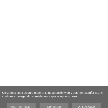
Utilizamos cookies para mejorar la navegación web y obtener estadísticas. Si
continuas navegando, consideramos que aceptas su uso.
Más información
Configurar
Rechazar