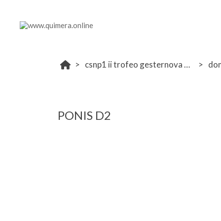
csnp1 ii trofeo gesternova soto del espinar 27-28 abril
do
PONIS D2