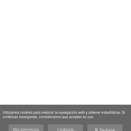
Utilizamos cookies para mejorar la navegación web y obtener estadísticas. Si
continuas navegando, consideramos que aceptas su uso.
Más información
Configurar
Rechazar