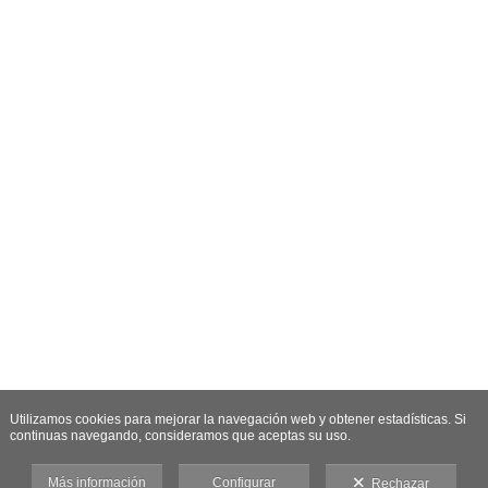
Utilizamos cookies para mejorar la navegación web y obtener estadísticas. Si
continuas navegando, consideramos que aceptas su uso.
Más información
Configurar
Rechazar