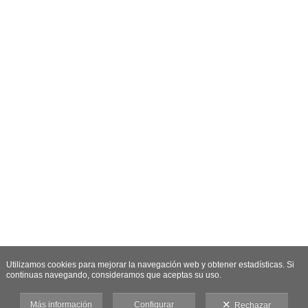
Utilizamos cookies para mejorar la navegación web y obtener estadísticas. Si
continuas navegando, consideramos que aceptas su uso.
Más información
Configurar
Rechazar