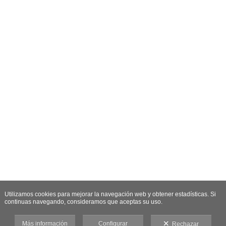
Utilizamos cookies para mejorar la navegación web y obtener estadísticas. Si
continuas navegando, consideramos que aceptas su uso.
Más información
Configurar
Rechazar