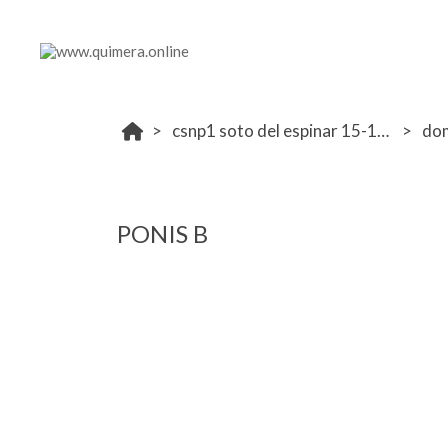
csnp1 soto del espinar 15-16 febrero
do
PONIS B