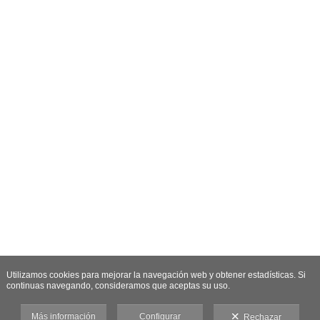
Utilizamos cookies para mejorar la navegación web y obtener estadísticas. Si
continuas navegando, consideramos que aceptas su uso.
Más información
Configurar
Rechazar