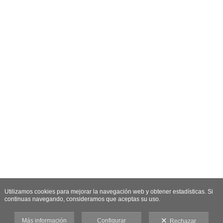
Utilizamos cookies para mejorar la navegación web y obtener estadísticas. Si
continuas navegando, consideramos que aceptas su uso.
Más información
Configurar
Rechazar