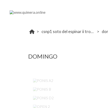
csnp1 soto del espinar ii trofeo contigo energia 14-15 marzo
do
DOMINGO
PONIS A2
PONIS B
PONIS D2
OPEN 2