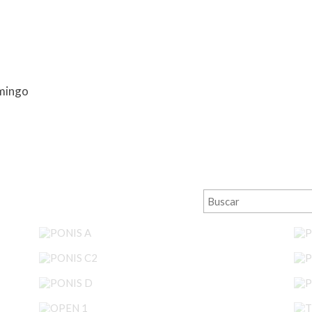
mingo
PONIS A
PONIS C2
PONIS D
OPEN 1