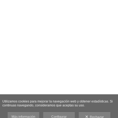
Utilizamos cookies para mejorar la navegación web y obtener estadísticas. Si
continuas navegando, consideramos que aceptas su uso.
Más información
Configurar
Rechazar