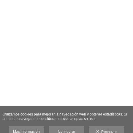
Utilizamos cookies para mejorar la navegación web y obtener estadísticas. Si
continuas navegando, consideramos que aceptas su uso.
Más información
Configurar
Rechazar