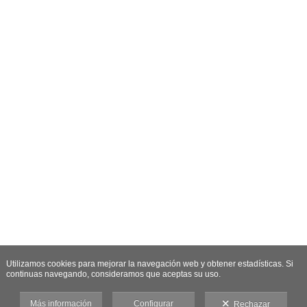
Utilizamos cookies para mejorar la navegación web y obtener estadísticas. Si
continuas navegando, consideramos que aceptas su uso.
Más información
Configurar
Rechazar