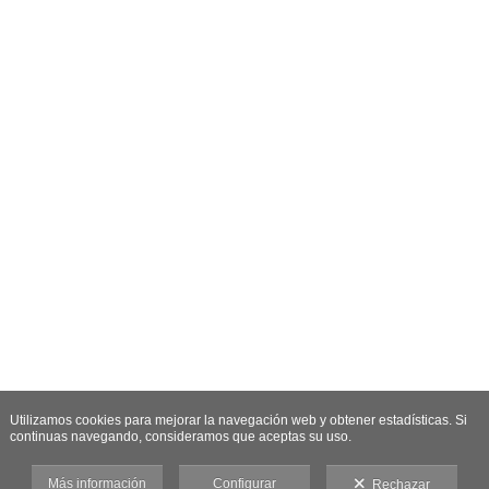
Utilizamos cookies para mejorar la navegación web y obtener estadísticas. Si
continuas navegando, consideramos que aceptas su uso.
Más información
Configurar
Rechazar