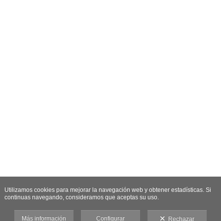
Utilizamos cookies para mejorar la navegación web y obtener estadísticas. Si
continuas navegando, consideramos que aceptas su uso.
Más información
Configurar
Rechazar