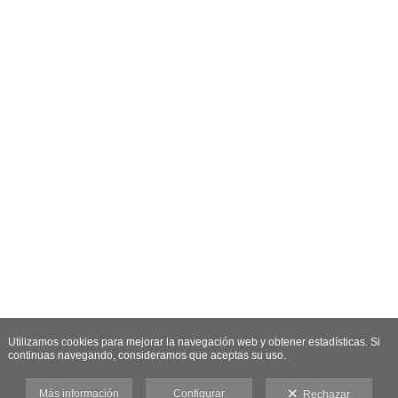
Utilizamos cookies para mejorar la navegación web y obtener estadísticas. Si
continuas navegando, consideramos que aceptas su uso.
Más información
Configurar
Rechazar