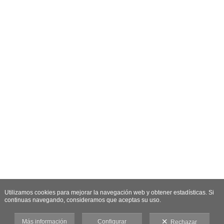
Utilizamos cookies para mejorar la navegación web y obtener estadísticas. Si
continuas navegando, consideramos que aceptas su uso.
Más información
Configurar
Rechazar