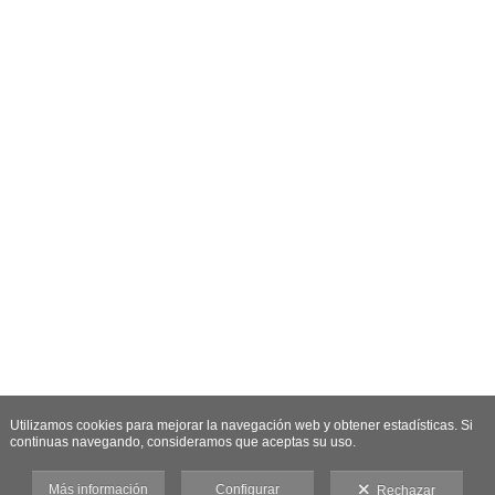
Utilizamos cookies para mejorar la navegación web y obtener estadísticas. Si
continuas navegando, consideramos que aceptas su uso.
Más información
Configurar
Rechazar