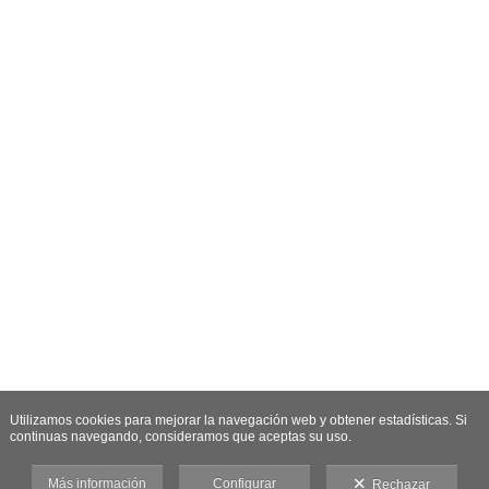
Utilizamos cookies para mejorar la navegación web y obtener estadísticas. Si
continuas navegando, consideramos que aceptas su uso.
Más información
Configurar
Rechazar