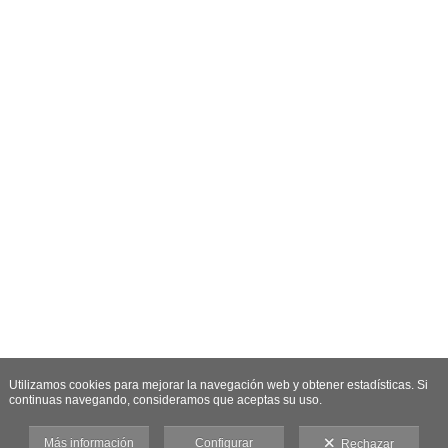
Utilizamos cookies para mejorar la navegación web y obtener estadísticas. Si
continuas navegando, consideramos que aceptas su uso.
Más información
Configurar
Rechazar