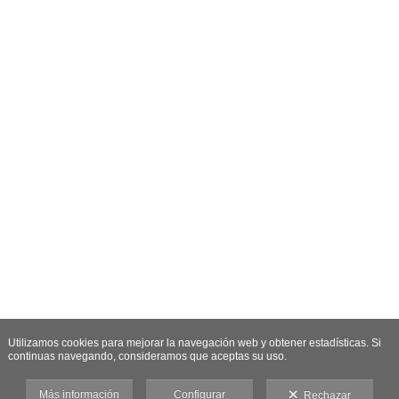
Utilizamos cookies para mejorar la navegación web y obtener estadísticas. Si
continuas navegando, consideramos que aceptas su uso.
Más información
Configurar
Rechazar