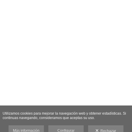
Utilizamos cookies para mejorar la navegación web y obtener estadísticas. Si
continuas navegando, consideramos que aceptas su uso.
Más información
Configurar
Rechazar