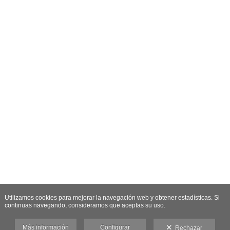
Utilizamos cookies para mejorar la navegación web y obtener estadísticas. Si
continuas navegando, consideramos que aceptas su uso.
Más información
Configurar
Rechazar